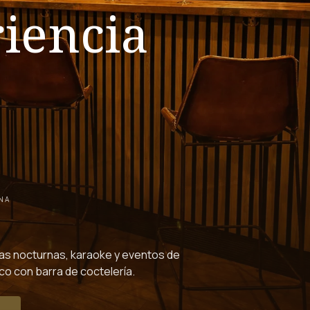
riencia
NA
tas nocturnas, karaoke y eventos de
co con barra de coctelería.