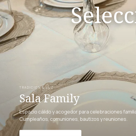
Selecc
TRADICION & LUZ
Sala Family
Espacio cálido y acogedor para celebraciones famili
Cumpleaños, comuniones, bautizos y reuniones.