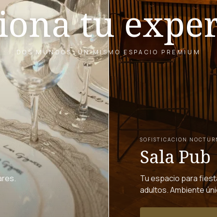
iona tu expe
DOS MUNDOS, UN MISMO ESPACIO PREMIUM
SOFISTICACION NOCTUR
Sala Pub
ares.
Tu espacio para fies
adultos. Ambiente úni